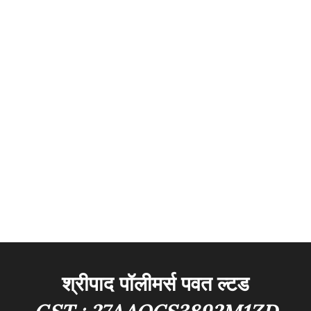
श्रीपाद पॉलीमर्स पवत ल्टड