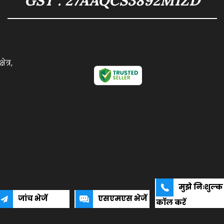
GST : 27AAQCS3892M1ZD
त्र,
मुझे निःशुल्क
जांच भेजें
एसएमएस भेजें
कॉल करें