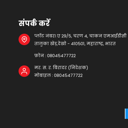
संपर्क करें
प्लॉट नंबर। ए 29/5, चरण 4, चाकन एमआईडीसी क्षे
तालुका खेड़,देखो - 410501, महाराष्ट्र, भारत
फ़ोन :
08045477722
मर. स. र. बिरादर
(
निदेशक
)
मोबाइल :
08045477722