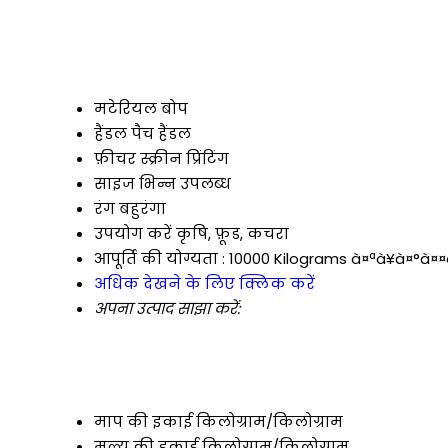
मटेरियल
बोप
हैंडल
पैच हैंडल
फ़ीचर
स्क्रीन प्रिंटिंग
साइज
भिन्न उपलब्ध
रंग
बहुरंगा
उपयोग करें
कृषि, फ़ूड, कचरा
आपूर्ति की योग्यता :
10000 Kilograms à¤ªà¥à¤°à¤¤
अधिक देखने के लिए क्लिक करें
अपना उत्पाद साझा करें:
माप की इकाई
किलोग्राम/किलोग्राम
मूल्य की इकाई
किलोग्राम/किलोग्राम