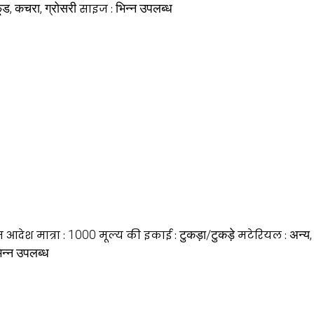
ूड, कचरा, ग्रोसरी
भिन्न उपलब्ध
साइज :
1000
टुकड़ा/टुकड़े
अन्य,
 आदेश मात्रा :
मूल्य की इकाई :
मटेरियल :
िन्न उपलब्ध