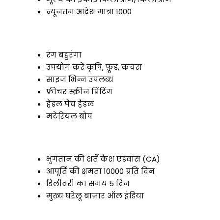
न्यूनतम आदेश मात्रा
1000
रंग
बहुरंगा
उपयोग करें
कृषि, फ़ूड, कचरा
साइज
भिन्न उपलब्ध
फ़ीचर
स्क्रीन प्रिंटिंग
हैंडल
पैच हैंडल
मटेरियल
बोप
भुगतान की शर्तें
कैश एडवांस (CA)
आपूर्ति की क्षमता
10000 प्रति दिन
डिलीवरी का समय
5 दिन
मुख्य घरेलू बाज़ार
ऑल इंडिया