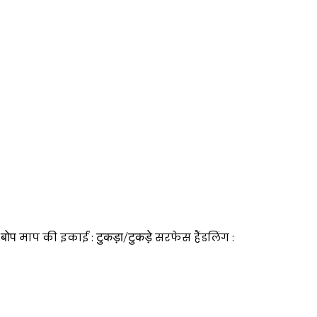
 बोप
टुकड़ा/टुकड़े
माप की इकाई :
सरफेस हैंडलिंग :